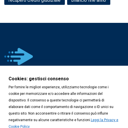
recupero crediti giudiziale
bilancio fine anno
Cookies: gestisci consenso
Recupero Crediti Smart è una Business Unit di
Emmegi
Per fornire le migliori esperienze, utilizziamo tecnologie come i
s.r.l.
cookie per memorizzare e/o accedere alle informazioni del
info@recuperosmart.it
+0372 27341
dispositivo. Il consenso a queste tecnologie ci permetterà di
Privacy e Cookie Policy
elaborare dati come il comportamento di navigazione o ID unici su
questo sito. Non acconsentire o ritirare il consenso può influire
negativamente su alcune caratteristiche e funzioni.
Leggi la Privacy e
Cookie Policy